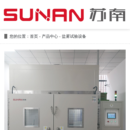
首
页
产
品
合
您的位置：
首页
-
产品中心
-
盐雾试验设备
中
作
新
心
案
闻
公
例
中
司
联
心
简
系
介
我
们