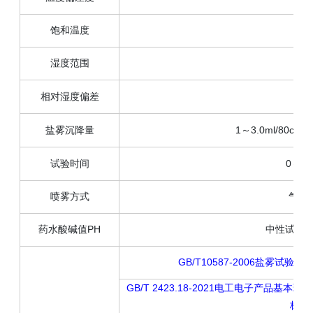
饱和温度
湿度范围
相对湿度偏差
盐雾沉降量
1～3.0ml/80
试验时间
0～9
喷雾方式
气流
药水酸碱值PH
中性试验6.
GB/T10587-2006盐雾
GB/T 2423.18-2021电工电子产品
标准